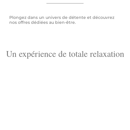
Plongez dans un univers de détente et découvrez
nos offres dédiées au bien-être.
Un expérience de totale relaxation
vous attend.
💧
Eau thermale : des bienfaits nombreux
Les bienfaits des bains favorisent non seulement la détente
physique, mais aussi la réduction du stress, procurant ainsi
un sentiment de détente pour le corps et l'esprit.
✨
Bien-être et évasion dans nos Spas
Découvrez nos espaces entièrement dédiés à votre bien-